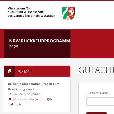
NRW-RÜCKKEHRPROGRAMM
2025
GUTACH
KONTAKT
Dr. Sonja Kleeschulte (Fragen zum
Bewerbungstool)
Benutzername
+49 2461 61 85442
ptj-rueckkehrprogramm@fz-
juelich.de